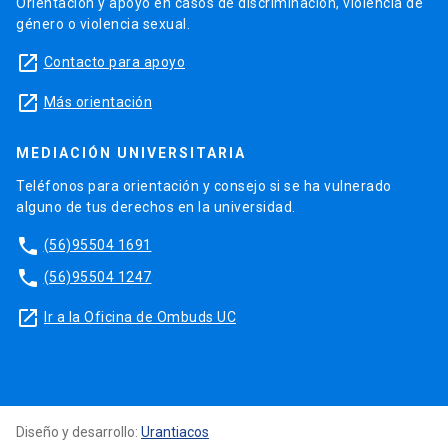
Orientación y apoyo en casos de discriminación, violencia de
género o violencia sexual.
launch
Contacto para apoyo
launch
Más orientación
MEDIACIÓN UNIVERSITARIA
Teléfonos para orientación y consejo si se ha vulnerado
alguno de tus derechos en la universidad.
phone
(56)95504 1691
phone
(56)95504 1247
launch
Ir a la Oficina de Ombuds UC
Diseño y desarrollo:
Urantiacos