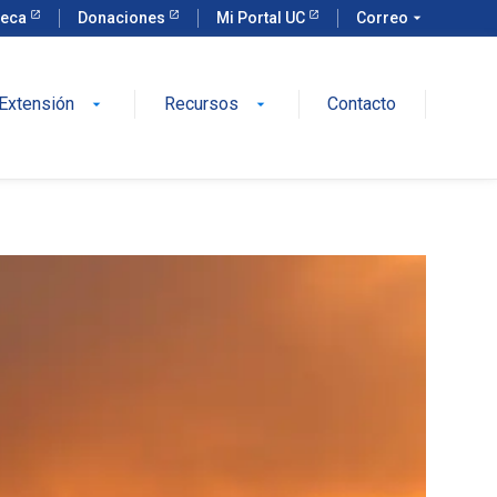
teca
Donaciones
Mi Portal UC
Correo
arrow_drop_down
Extensión
Recursos
Contacto
arrow_drop_down
arrow_drop_down