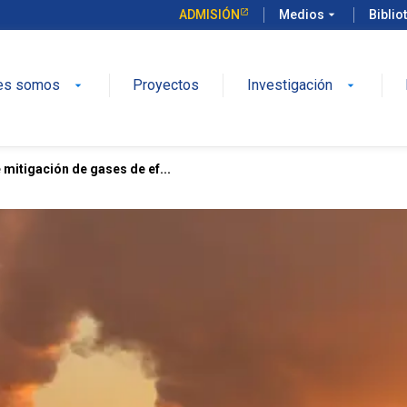
ADMISIÓN
Medios
arrow_drop_down
Biblio
es somos
Proyectos
Investigación
arrow_drop_down
arrow_drop_down
 mitigación de gases de ef...