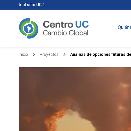
Ir al sitio UC
Quién
keyboard_arrow_right
keyboard_arrow_right
Inicio
Proyectos
Análisis de opciones futuras de