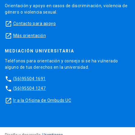
Orientación y apoyo en casos de discriminación, violencia de
género o violencia sexual.
launch
Contacto para apoyo
launch
Más orientación
MEDIACIÓN UNIVERSITARIA
Teléfonos para orientación y consejo si se ha vulnerado
alguno de tus derechos en la universidad.
phone
(56)95504 1691
phone
(56)95504 1247
launch
Ir a la Oficina de Ombuds UC
Diseño y desarrollo:
Urantiacos