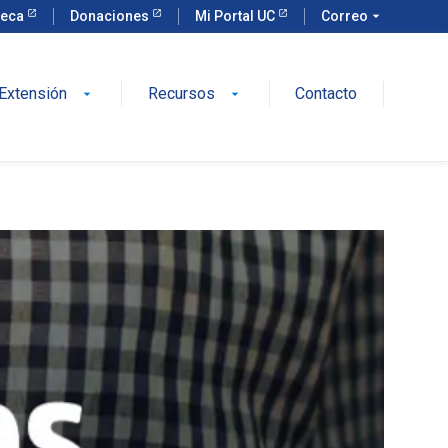
teca
Donaciones
Mi Portal UC
Correo
arrow_drop_down
Extensión
Recursos
Contacto
arrow_drop_down
arrow_drop_down