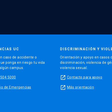
NCIAS UC
DISCRIMINACIÓN Y VIOL
n caso de accidente o
Orientación y apoyo en casos 
que ponga en riesgo tu vida
discriminación, violencia de g
 algún campus.
violencia sexual.
launch
5504 5000
Contacto para apoyo
launch
sitio de Emergencias
Más orientación