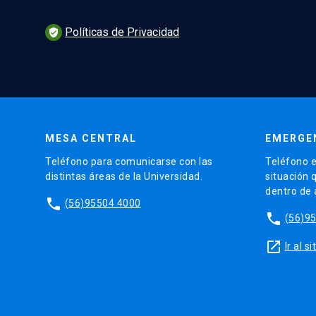
Políticas de Privacidad
verified_user
MESA CENTRAL
EMERGE
Teléfono para comunicarse con las
Teléfono e
distintas áreas de la Universidad.
situación 
dentro de
phone
(56)95504 4000
phone
(56)9
launch
Ir al 