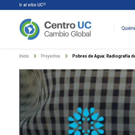
Ir al sitio UC
Quién
keyboard_arrow_right
keyboard_arrow_right
Inicio
Proyectos
Pobres de Agua: Radiografía de