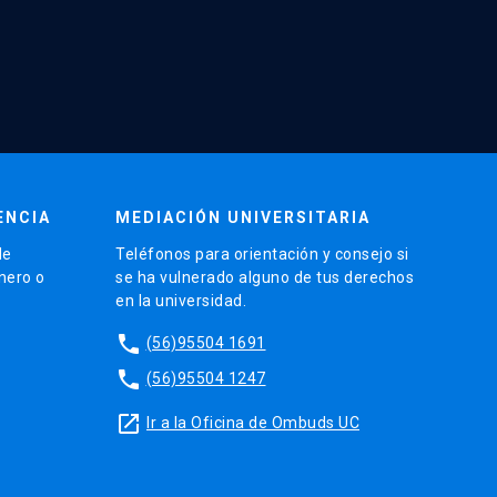
ENCIA
MEDIACIÓN UNIVERSITARIA
de
Teléfonos para orientación y consejo si
énero o
se ha vulnerado alguno de tus derechos
en la universidad.
phone
(56)95504 1691
phone
(56)95504 1247
launch
Ir a la Oficina de Ombuds UC