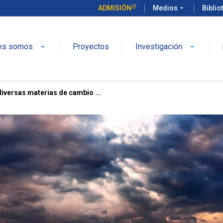
ADMISIÓN
Medios
arrow_drop_down
Biblio
es somos
Proyectos
Investigación
arrow_drop_down
arrow_drop_down
iversas materias de cambio ...