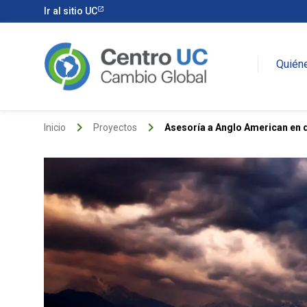
Ir al sitio UC
Quién
keyboard_arrow_right
keyboard_arrow_right
Inicio
Proyectos
Asesoría a Anglo American en d