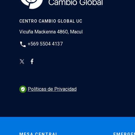
CENTRO CAMBIO GLOBAL UC
Vicuña Mackenna 4860, Macul
phone
+569 5504 4137
Políticas de Privacidad
verified_user
MESA CENTRAL
EMERGE