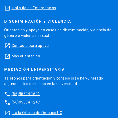
launch
Ir al sitio de Emergencias
DISCRIMINACIÓN Y VIOLENCIA
Orientación y apoyo en casos de discriminación, violencia de
género o violencia sexual.
launch
Contacto para apoyo
launch
Más orientación
MEDIACIÓN UNIVERSITARIA
Teléfonos para orientación y consejo si se ha vulnerado
alguno de tus derechos en la universidad.
phone
(56)95504 1691
phone
(56)95504 1247
launch
Ir a la Oficina de Ombuds UC