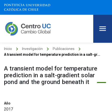
keyboard_arrow_right
keyboard_arrow_right
keyboard_arrow_right
Inicio
Investigación
Publicaciones
A transient model for temperature prediction in a salt-gr...
A transient model for temperature
prediction in a salt-gradient solar
pond and the ground beneath it
Año
2017