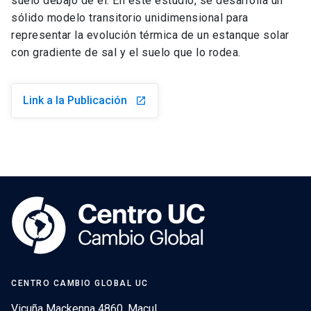
suelo debajo de él. En este estudio, se desarrolla un
sólido modelo transitorio unidimensional para
representar la evolución térmica de un estanque solar
con gradiente de sal y el suelo que lo rodea.
Link a la Publicación
launch
CENTRO CAMBIO GLOBAL UC
Vicuña Mackenna 4860, Macul