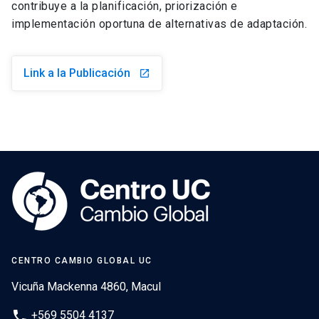
contribuye a la planificación, priorización e
implementación oportuna de alternativas de adaptación.
Link a la Publicación
launch
CENTRO CAMBIO GLOBAL UC
Vicuña Mackenna 4860, Macul
phone
+569 5504 4137