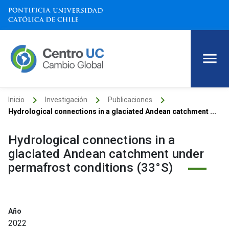
keyboard_arrow_right
keyboard_arrow_right
keyboard_arrow_right
Inicio
Investigación
Publicaciones
Hydrological connections in a glaciated Andean catchment ...
Hydrological connections in a
glaciated Andean catchment under
permafrost conditions (33°S)
Año
2022