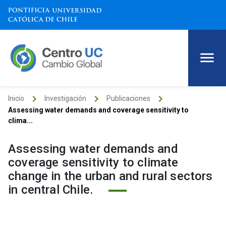
keyboard_arrow_right
keyboard_arrow_right
keyboard_arrow_right
Inicio
Investigación
Publicaciones
Assessing water demands and coverage sensitivity to
clima...
Assessing water demands and
coverage sensitivity to climate
change in the urban and rural sectors
in central Chile.