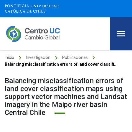
keyboard_arrow_right
keyboard_arrow_right
keyboard_arrow_right
Inicio
Investigación
Publicaciones
Balancing misclassification errors of land cover classifi...
Balancing misclassification errors of
land cover classification maps using
support vector machines and Landsat
imagery in the Maipo river basin
Central Chile