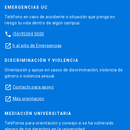
EMERGENCIAS UC
Teléfono en caso de accidente o situación que ponga en
riesgo tu vida dentro de algún campus.
phone
(56)95504 5000
launch
Ir al sitio de Emergencias
DISCRIMINACIÓN Y VIOLENCIA
Orientación y apoyo en casos de discriminación, violencia de
género o violencia sexual.
launch
Contacto para apoyo
launch
Más orientación
MEDIACIÓN UNIVERSITARIA
Teléfonos para orientación y consejo si se ha vulnerado
alguno de tus derechos en la universidad.