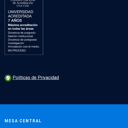
Políticas de Privacidad
verified_user
MESA CENTRAL