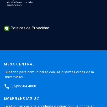
Políticas de Privacidad
verified_user
MESA CENTRAL
Teléfono para comunicarse con las distintas áreas de la
Universidad.
phone
(56)95504 4000
EMERGENCIAS UC
Teléfono en caso de accidente o situación que ponga en