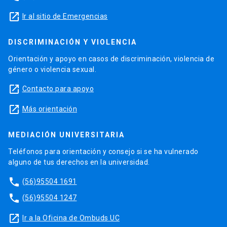
launch
Ir al sitio de Emergencias
DISCRIMINACIÓN Y VIOLENCIA
Orientación y apoyo en casos de discriminación, violencia de
género o violencia sexual.
launch
Contacto para apoyo
launch
Más orientación
MEDIACIÓN UNIVERSITARIA
Teléfonos para orientación y consejo si se ha vulnerado
alguno de tus derechos en la universidad.
phone
(56)95504 1691
phone
(56)95504 1247
launch
Ir a la Oficina de Ombuds UC