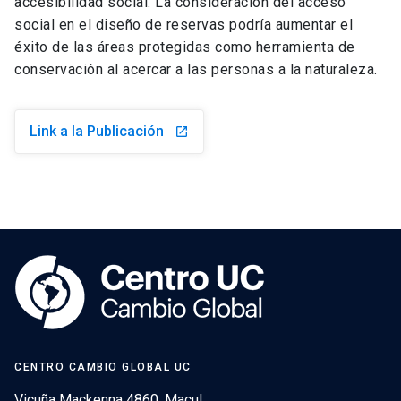
accesibilidad social. La consideración del acceso
social en el diseño de reservas podría aumentar el
éxito de las áreas protegidas como herramienta de
conservación al acercar a las personas a la naturaleza.
Link a la Publicación
launch
CENTRO CAMBIO GLOBAL UC
Vicuña Mackenna 4860, Macul