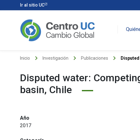
Ir al sitio UC
Quién
keyboard_arrow_right
keyboard_arrow_right
keyboard_arrow_right
Inicio
Investigación
Publicaciones
Disputed
Disputed water: Competing
basin, Chile
Año
2017