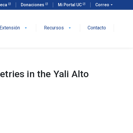
teca
Donaciones
Mi Portal UC
Correo
arrow_drop_down
Extensión
Recursos
Contacto
arrow_drop_down
arrow_drop_down
ies in the Yali Alto