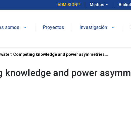
ADMISIÓN
Medios
arrow_drop_down
Biblio
es somos
Proyectos
Investigación
arrow_drop_down
arrow_drop_down
 water: Competing knowledge and power asymmetries...
 knowledge and power asymmetr