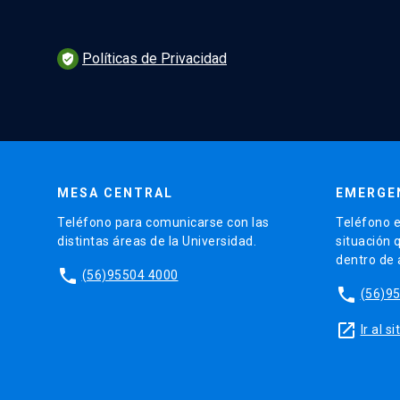
Políticas de Privacidad
verified_user
MESA CENTRAL
EMERGE
Teléfono para comunicarse con las
Teléfono e
distintas áreas de la Universidad.
situación 
dentro de
phone
(56)95504 4000
phone
(56)9
launch
Ir al 