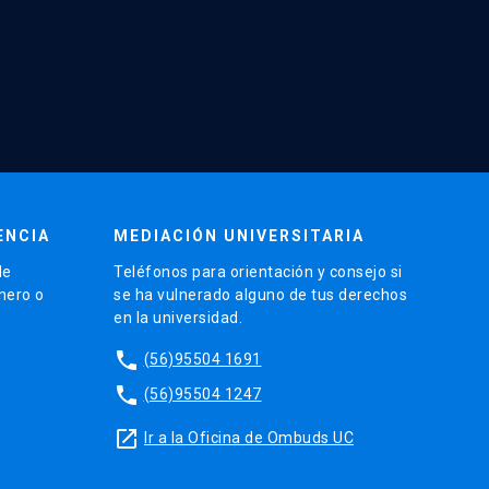
ENCIA
MEDIACIÓN UNIVERSITARIA
de
Teléfonos para orientación y consejo si
énero o
se ha vulnerado alguno de tus derechos
en la universidad.
phone
(56)95504 1691
phone
(56)95504 1247
launch
Ir a la Oficina de Ombuds UC