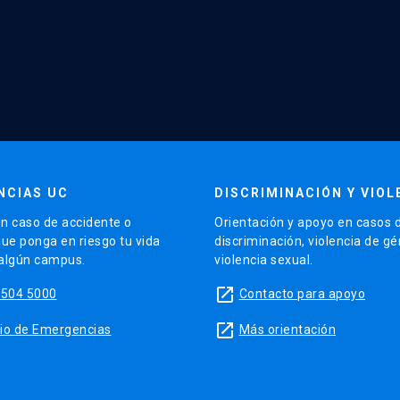
NCIAS UC
DISCRIMINACIÓN Y VIOL
n caso de accidente o
Orientación y apoyo en casos 
que ponga en riesgo tu vida
discriminación, violencia de g
 algún campus.
violencia sexual.
launch
5504 5000
Contacto para apoyo
launch
sitio de Emergencias
Más orientación