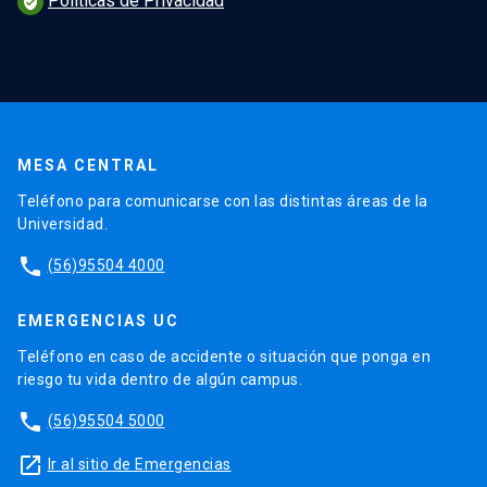
Políticas de Privacidad
verified_user
MESA CENTRAL
Teléfono para comunicarse con las distintas áreas de la
Universidad.
phone
(56)95504 4000
EMERGENCIAS UC
Teléfono en caso de accidente o situación que ponga en
riesgo tu vida dentro de algún campus.
phone
(56)95504 5000
launch
Ir al sitio de Emergencias