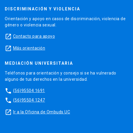
DISCRIMINACIÓN Y VIOLENCIA
Orientación y apoyo en casos de discriminación, violencia de
género o violencia sexual.
launch
Contacto para apoyo
launch
Más orientación
MEDIACIÓN UNIVERSITARIA
Teléfonos para orientación y consejo si se ha vulnerado
alguno de tus derechos en la universidad.
phone
(56)95504 1691
phone
(56)95504 1247
launch
Ir a la Oficina de Ombuds UC