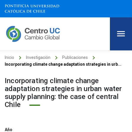
keyboard_arrow_right
keyboard_arrow_right
keyboard_arrow_right
Inicio
Investigación
Publicaciones
Incorporating climate change adaptation strategies in urb...
Incorporating climate change
adaptation strategies in urban water
supply planning: the case of central
Chile
Año