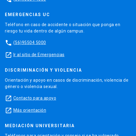
EMERGENCIAS UC
Teléfono en caso de accidente o situación que ponga en
riesgo tu vida dentro de algún campus.
phone
(56)95504 5000
launch
Ir al sitio de Emergencias
DISCRIMINACIÓN Y VIOLENCIA
Orientación y apoyo en casos de discriminación, violencia de
género o violencia sexual.
launch
Contacto para apoyo
launch
Más orientación
MEDIACIÓN UNIVERSITARIA
Teléfonos para orientación y consejo si se ha vulnerado