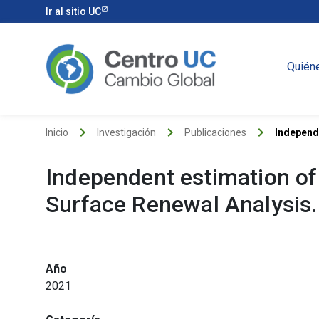
Ir al sitio UC
Quién
keyboard_arrow_right
keyboard_arrow_right
keyboard_arrow_right
Inicio
Investigación
Publicaciones
Independe
Independent estimation of
Surface Renewal Analysis
Año
2021