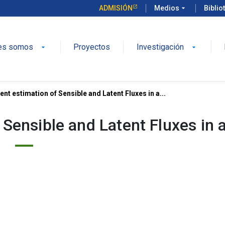
ADMISIÓN
Medios
arrow_drop_down
Biblio
es somos
Proyectos
Investigación
arrow_drop_down
arrow_drop_down
nt estimation of Sensible and Latent Fluxes in a...
 Sensible and Latent Fluxes in
.