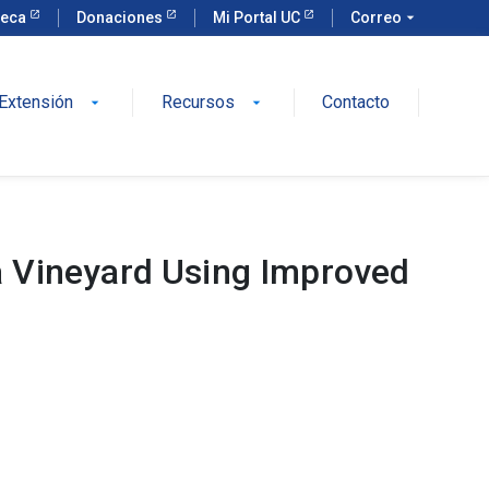
teca
Donaciones
Mi Portal UC
Correo
arrow_drop_down
Extensión
Recursos
Contacto
arrow_drop_down
arrow_drop_down
 a Vineyard Using Improved