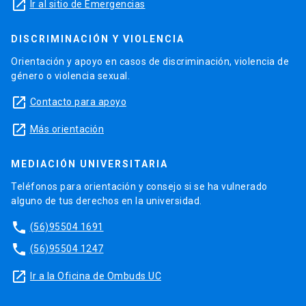
launch
Ir al sitio de Emergencias
DISCRIMINACIÓN Y VIOLENCIA
Orientación y apoyo en casos de discriminación, violencia de
género o violencia sexual.
launch
Contacto para apoyo
launch
Más orientación
MEDIACIÓN UNIVERSITARIA
Teléfonos para orientación y consejo si se ha vulnerado
alguno de tus derechos en la universidad.
phone
(56)95504 1691
phone
(56)95504 1247
launch
Ir a la Oficina de Ombuds UC