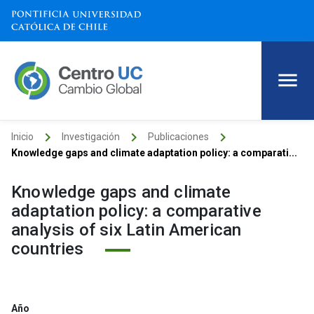
keyboard_arrow_right
keyboard_arrow_right
keyboard_arrow_right
Inicio
Investigación
Publicaciones
Knowledge gaps and climate adaptation policy: a comparati...
Knowledge gaps and climate
adaptation policy: a comparative
analysis of six Latin American
countries
Año