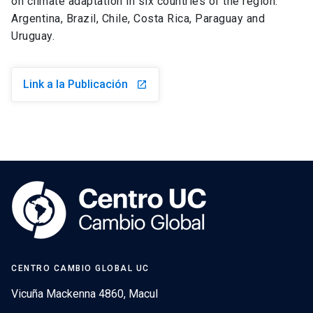
on climate adaptation in six countries of the region:
Argentina, Brazil, Chile, Costa Rica, Paraguay and
Uruguay.
Link a la Publicación
launch
CENTRO CAMBIO GLOBAL UC
Vicuña Mackenna 4860, Macul