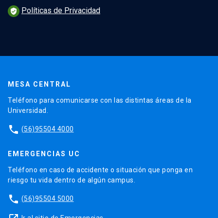
Políticas de Privacidad
verified_user
MESA CENTRAL
Teléfono para comunicarse con las distintas áreas de la
Universidad.
phone
(56)95504 4000
EMERGENCIAS UC
Teléfono en caso de accidente o situación que ponga en
riesgo tu vida dentro de algún campus.
phone
(56)95504 5000
Ir al sitio de Emergencias