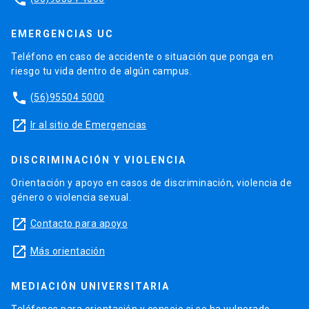
EMERGENCIAS UC
Teléfono en caso de accidente o situación que ponga en
riesgo tu vida dentro de algún campus.
phone
(56)95504 5000
launch
Ir al sitio de Emergencias
DISCRIMINACIÓN Y VIOLENCIA
Orientación y apoyo en casos de discriminación, violencia de
género o violencia sexual.
launch
Contacto para apoyo
launch
Más orientación
MEDIACIÓN UNIVERSITARIA
Teléfonos para orientación y consejo si se ha vulnerado