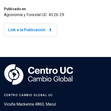
Publicado en
Agronomía y Forestal UC. 45:26-29
Link a la Publicación
download
CENTRO CAMBIO GLOBAL UC
Vicuña Mackenna 4860, Macul