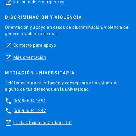
launch
Ir al sitio de Emergencias
DISCRIMINACIÓN Y VIOLENCIA
Orientación y apoyo en casos de discriminación, violencia de
género o violencia sexual.
launch
Contacto para apoyo
launch
Más orientación
MEDIACIÓN UNIVERSITARIA
Teléfonos para orientación y consejo si se ha vulnerado
alguno de tus derechos en la universidad.
phone
(56)95504 1691
phone
(56)95504 1247
launch
Ir a la Oficina de Ombuds UC