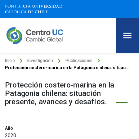
keyboard_arrow_right
keyboard_arrow_right
keyboard_arrow_right
Inicio
Investigación
Publicaciones
Protección costero-marina en la Patagonia chilena: situac...
Protección costero-marina en la
Patagonia chilena: situación
presente, avances y desafíos.
Año
2020