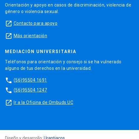
Orientación y apoyo en casos de discriminación, violencia de
género o violencia sexual.
launch
Contacto para apoyo
launch
Más orientación
MEDIACIÓN UNIVERSITARIA
Teléfonos para orientación y consejo si se ha vulnerado
alguno de tus derechos en la universidad.
phone
(56)95504 1691
phone
(56)95504 1247
launch
Ir a la Oficina de Ombuds UC
Diseño y desarrollo:
Urantiacos