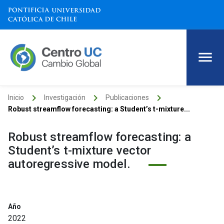
keyboard_arrow_right
keyboard_arrow_right
keyboard_arrow_right
Inicio
Investigación
Publicaciones
Robust streamflow forecasting: a Student’s t-mixture...
Robust streamflow forecasting: a
Student’s t-mixture vector
autoregressive model.
Año
2022