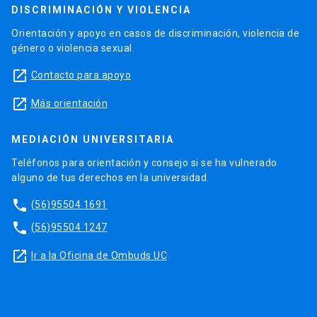
DISCRIMINACIÓN Y VIOLENCIA
Orientación y apoyo en casos de discriminación, violencia de
género o violencia sexual.
launch
Contacto para apoyo
launch
Más orientación
MEDIACIÓN UNIVERSITARIA
Teléfonos para orientación y consejo si se ha vulnerado
alguno de tus derechos en la universidad.
phone
(56)95504 1691
phone
(56)95504 1247
launch
Ir a la Oficina de Ombuds UC