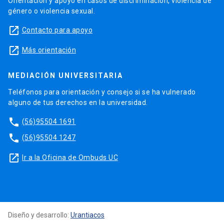
Orientación y apoyo en casos de discriminación, violencia de
género o violencia sexual.
launch
Contacto para apoyo
launch
Más orientación
MEDIACIÓN UNIVERSITARIA
Teléfonos para orientación y consejo si se ha vulnerado
alguno de tus derechos en la universidad.
phone
(56)95504 1691
phone
(56)95504 1247
launch
Ir a la Oficina de Ombuds UC
Diseño y desarrollo:
Urantiacos