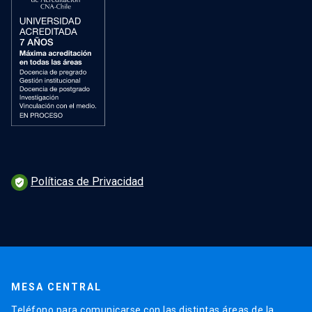
Políticas de Privacidad
verified_user
MESA CENTRAL
Teléfono para comunicarse con las distintas áreas de la