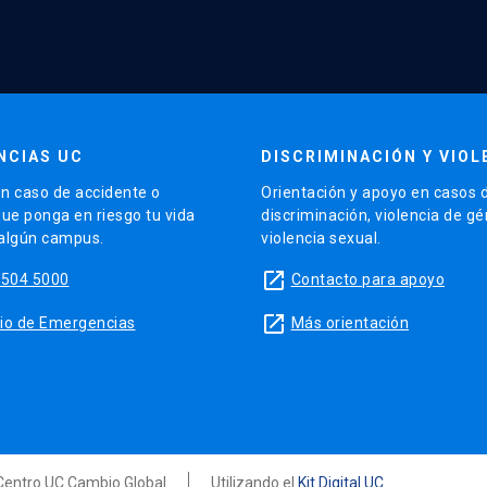
NCIAS UC
DISCRIMINACIÓN Y VIOL
n caso de accidente o
Orientación y apoyo en casos 
que ponga en riesgo tu vida
discriminación, violencia de g
 algún campus.
violencia sexual.
launch
5504 5000
Contacto para apoyo
launch
sitio de Emergencias
Más orientación
 Centro UC Cambio Global
Utilizando el
Kit Digital UC