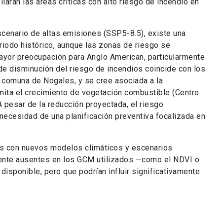
larán las áreas críticas con alto riesgo de incendio en
escenario de altas emisiones (SSP5-8.5), existe una
riodo histórico, aunque las zonas de riesgo se
mayor preocupación para Anglo American, particularmente
 de disminución del riesgo de incendios coincide con los
a comuna de Nogales, y se cree asociada a la
imita el crecimiento de vegetación combustible (Centro
 pesar de la reducción proyectada, el riesgo
 necesidad de una planificación preventiva focalizada en
is con nuevos modelos climáticos y escenarios
lmente ausentes en los GCM utilizados —como el NDVI o
disponible, pero que podrían influir significativamente