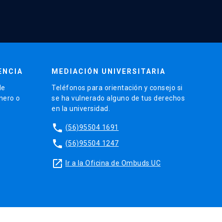
ENCIA
MEDIACIÓN UNIVERSITARIA
de
Teléfonos para orientación y consejo si
énero o
se ha vulnerado alguno de tus derechos
en la universidad.
phone
(56)95504 1691
phone
(56)95504 1247
launch
Ir a la Oficina de Ombuds UC