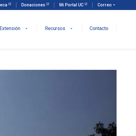
teca
Donaciones
Mi Portal UC
Correo
arrow_drop_down
Extensión
Recursos
Contacto
arrow_drop_down
arrow_drop_down