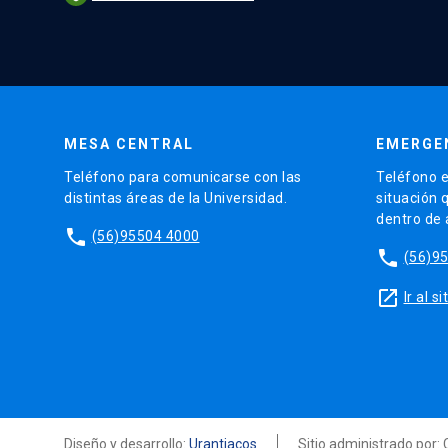
MESA CENTRAL
EMERGE
Teléfono para comunicarse con las
Teléfono e
distintas áreas de la Universidad.
situación 
dentro de
phone
(56)95504 4000
phone
(56)9
launch
Ir al 
Diseño y desarrollo:
Urantiacos
Sitio administrado por: