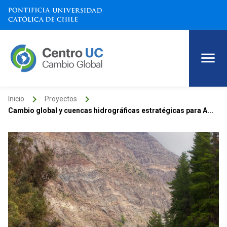
keyboard_arrow_right
keyboard_arrow_right
Inicio
Proyectos
Cambio global y cuencas hidrográficas estratégicas para A...