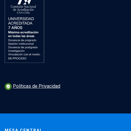
Políticas de Privacidad
verified_user
MESA CENTRAL