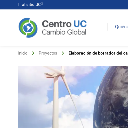
Ir al sitio UC
Quién
keyboard_arrow_right
keyboard_arrow_right
Inicio
Proyectos
Elaboración de borrador del capí