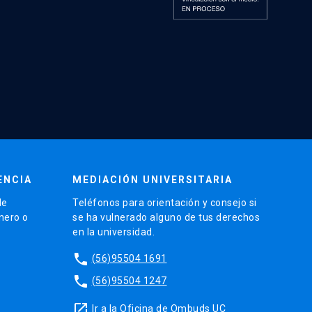
ENCIA
MEDIACIÓN UNIVERSITARIA
de
Teléfonos para orientación y consejo si
énero o
se ha vulnerado alguno de tus derechos
en la universidad.
phone
(56)95504 1691
phone
(56)95504 1247
launch
Ir a la Oficina de Ombuds UC