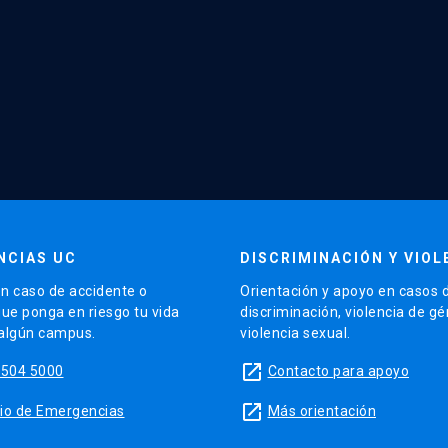
NCIAS UC
DISCRIMINACIÓN Y VIOL
n caso de accidente o
Orientación y apoyo en casos 
que ponga en riesgo tu vida
discriminación, violencia de g
 algún campus.
violencia sexual.
launch
5504 5000
Contacto para apoyo
launch
sitio de Emergencias
Más orientación