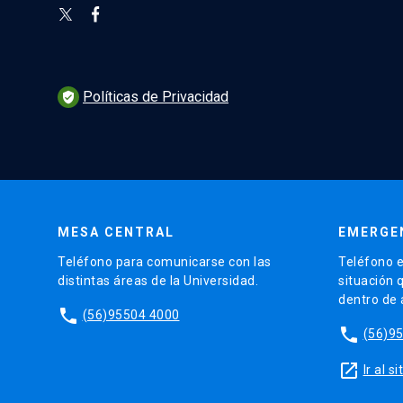
Políticas de Privacidad
verified_user
MESA CENTRAL
EMERGE
Teléfono para comunicarse con las
Teléfono e
distintas áreas de la Universidad.
situación 
dentro de
phone
(56)95504 4000
phone
(56)9
launch
Ir al 