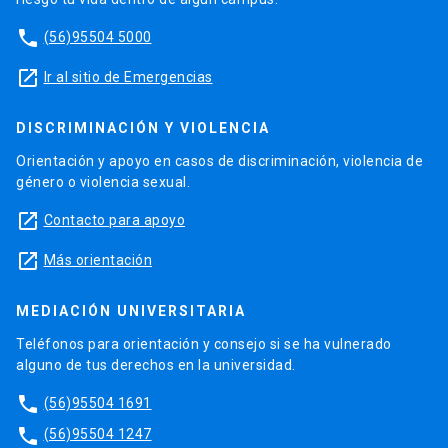
phone
(56)95504 5000
launch
Ir al sitio de Emergencias
DISCRIMINACIÓN Y VIOLENCIA
Orientación y apoyo en casos de discriminación, violencia de
género o violencia sexual.
launch
Contacto para apoyo
launch
Más orientación
MEDIACIÓN UNIVERSITARIA
Teléfonos para orientación y consejo si se ha vulnerado
alguno de tus derechos en la universidad.
phone
(56)95504 1691
phone
(56)95504 1247