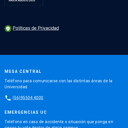
Políticas de Privacidad
verified_user
MESA CENTRAL
Teléfono para comunicarse con las distintas áreas de la
Universidad.
phone
(56)95504 4000
EMERGENCIAS UC
Teléfono en caso de accidente o situación que ponga en
riesgo tu vida dentro de algún campus.