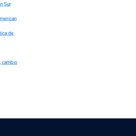
an Sur
American
tica de
o, cambio