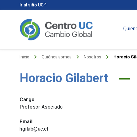
Ir al sitio UC
Quién
keyboard_arrow_right
keyboard_arrow_right
keyboard_arrow_right
Inicio
Quiénes somos
Nosotros
Horacio Gil
Horacio Gilabert
Cargo
Profesor Asociado
Email
hgilab@uc.cl