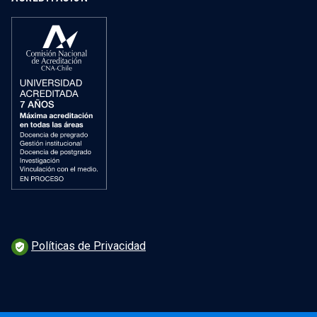
Políticas de Privacidad
verified_user