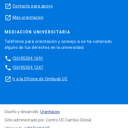
launch
Contacto para apoyo
launch
Más orientación
MEDIACIÓN UNIVERSITARIA
Teléfonos para orientación y consejo si se ha vulnerado
alguno de tus derechos en la universidad.
phone
(56)95504 1691
phone
(56)95504 1247
launch
Ir a la Oficina de Ombuds UC
Diseño y desarrollo:
Urantiacos
Sitio administrado por: Centro UC Cambio Global