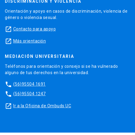
DISCRIMINACIÓN Y VIOLENCIA
Orientación y apoyo en casos de discriminación, violencia de
género o violencia sexual.
launch
Contacto para apoyo
launch
Más orientación
MEDIACIÓN UNIVERSITARIA
Teléfonos para orientación y consejo si se ha vulnerado
alguno de tus derechos en la universidad.
phone
(56)95504 1691
phone
(56)95504 1247
launch
Ir a la Oficina de Ombuds UC