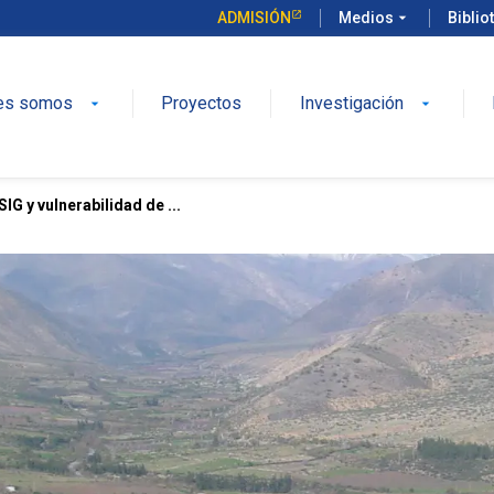
ADMISIÓN
Medios
arrow_drop_down
Biblio
es somos
Proyectos
Investigación
arrow_drop_down
arrow_drop_down
SIG y vulnerabilidad de ...