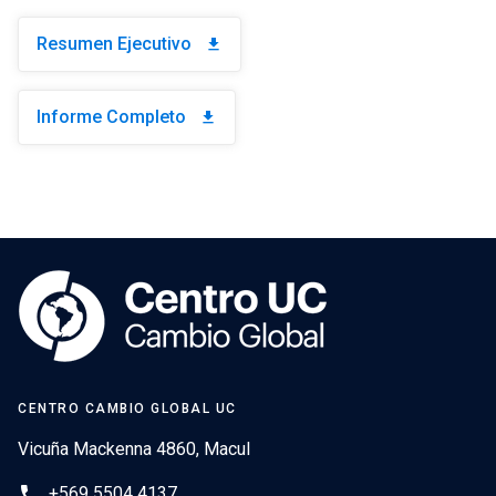
Resumen Ejecutivo
download
Informe Completo
download
CENTRO CAMBIO GLOBAL UC
Vicuña Mackenna 4860, Macul
phone
+569 5504 4137