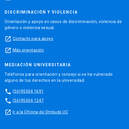
DISCRIMINACIÓN Y VIOLENCIA
Orientación y apoyo en casos de discriminación, violencia de
género o violencia sexual.
launch
Contacto para apoyo
launch
Más orientación
MEDIACIÓN UNIVERSITARIA
Teléfonos para orientación y consejo si se ha vulnerado
alguno de tus derechos en la universidad.
phone
(56)95504 1691
phone
(56)95504 1247
launch
Ir a la Oficina de Ombuds UC