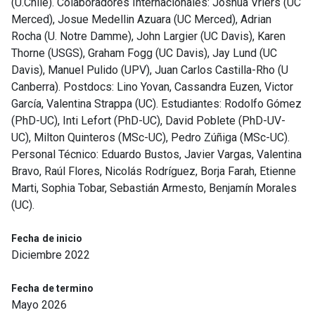
(U.Chile). Colaboradores Internacionales: Joshua Vriers (UC
Merced), Josue Medellin Azuara (UC Merced), Adrian
Rocha (U. Notre Damme), John Largier (UC Davis), Karen
Thorne (USGS), Graham Fogg (UC Davis), Jay Lund (UC
Davis), Manuel Pulido (UPV), Juan Carlos Castilla-Rho (U
Canberra). Postdocs: Lino Yovan, Cassandra Euzen, Victor
García, Valentina Strappa (UC). Estudiantes: Rodolfo Gómez
(PhD-UC), Inti Lefort (PhD-UC), David Poblete (PhD-UV-
UC), Milton Quinteros (MSc-UC), Pedro Zúñiga (MSc-UC).
Personal Técnico: Eduardo Bustos, Javier Vargas, Valentina
Bravo, Raúl Flores, Nicolás Rodríguez, Borja Farah, Etienne
Marti, Sophia Tobar, Sebastián Armesto, Benjamín Morales
(UC).
Fecha de inicio
Diciembre 2022
Fecha de termino
Mayo 2026