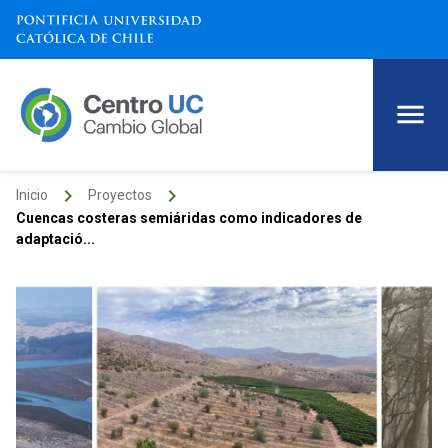
keyboard_arrow_right
keyboard_arrow_right
Inicio
Proyectos
Cuencas costeras semiáridas como indicadores de
adaptació...