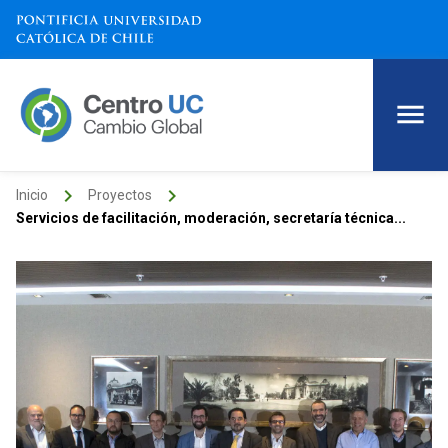
keyboard_arrow_right
keyboard_arrow_right
Inicio
Proyectos
Servicios de facilitación, moderación, secretaría técnica...