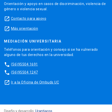
Orientación y apoyo en casos de discriminación, violencia de
género o violencia sexual.
launch
Contacto para apoyo
launch
Más orientación
MEDIACIÓN UNIVERSITARIA
Teléfonos para orientación y consejo si se ha vulnerado
alguno de tus derechos en la universidad.
phone
(56)95504 1691
phone
(56)95504 1247
launch
Ir a la Oficina de Ombuds UC
Diseño y desarrollo:
Urantiacos