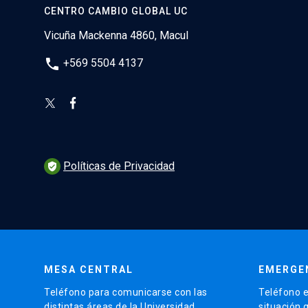
CENTRO CAMBIO GLOBAL UC
Vicuña Mackenna 4860, Macul
phone
+569 5504 4137
Políticas de Privacidad
verified_user
MESA CENTRAL
EMERGE
Teléfono para comunicarse con las
Teléfono e
distintas áreas de la Universidad.
situación 