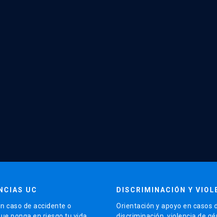
NCIAS UC
DISCRIMINACIÓN Y VIOL
n caso de accidente o
Orientación y apoyo en casos 
que ponga en riesgo tu vida
discriminación, violencia de g