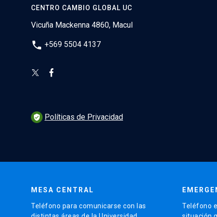
CENTRO CAMBIO GLOBAL UC
Vicuña Mackenna 4860, Macul
phone
+569 5504 4137
Políticas de Privacidad
verified_user
MESA CENTRAL
EMERGE
Teléfono para comunicarse con las
Teléfono e
distintas áreas de la Universidad.
situación 