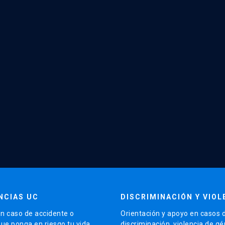
NCIAS UC
DISCRIMINACIÓN Y VIOL
n caso de accidente o
Orientación y apoyo en casos 
que ponga en riesgo tu vida
discriminación, violencia de g