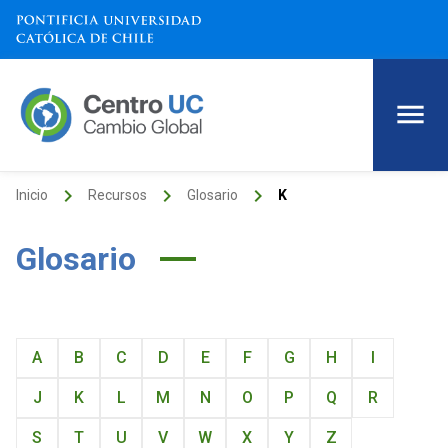
keyboard_arrow_right
keyboard_arrow_right
keyboard_arrow_right
Inicio
Recursos
Glosario
K
Glosario
A
B
C
D
E
F
G
H
I
J
K
L
M
N
O
P
Q
R
S
T
U
V
W
X
Y
Z